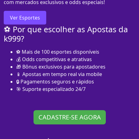
com mercados exclusivos e odds especiais!
Ver Esportes
⚽ Por que escolher as Apostas da
k999?
⚽ Mais de 100 esportes disponíveis
💰 Odds competitivas e atrativas
🎁 Bônus exclusivos para apostadores
📱 Apostas em tempo real via mobile
🔒 Pagamentos seguros e rápidos
🎯 Suporte especializado 24/7
CADASTRE-SE AGORA