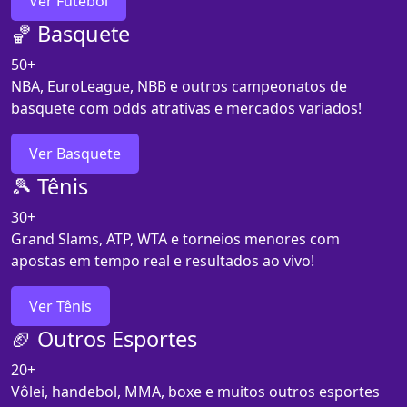
Ver Futebol
🏀 Basquete
50+
NBA, EuroLeague, NBB e outros campeonatos de
basquete com odds atrativas e mercados variados!
Ver Basquete
🎾 Tênis
30+
Grand Slams, ATP, WTA e torneios menores com
apostas em tempo real e resultados ao vivo!
Ver Tênis
🏈 Outros Esportes
20+
Vôlei, handebol, MMA, boxe e muitos outros esportes