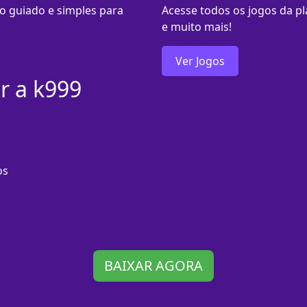
o guiado e simples para
Acesse todos os jogos da pl
e muito mais!
Ver Jogos
r a k999
os
BAIXAR AGORA