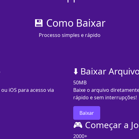
💾 Como Baixar
Processo simples e rápido
o
⬇️ Baixar Arquiv
50MB
 ou iOS para acesso via
Baixe o arquivo diretament
rápido e sem interrupções!
Baixar
🎮 Começar a J
2000+