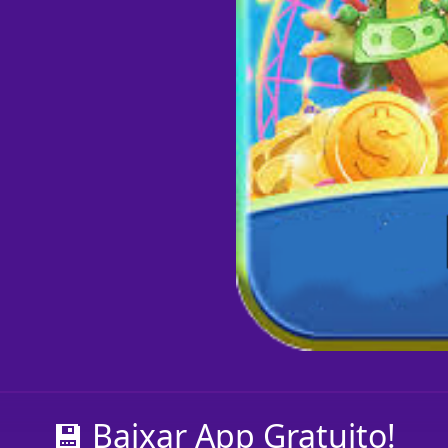
💾 Baixar App Gratuito!