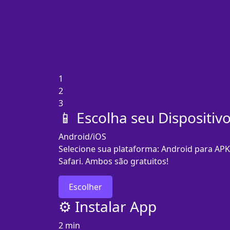
1
2
3
📱 Escolha seu Dispositiv
Android/iOS
Selecione sua plataforma: Android para APK
Safari. Ambos são gratuitos!
Escolher
⚙️ Instalar App
2 min