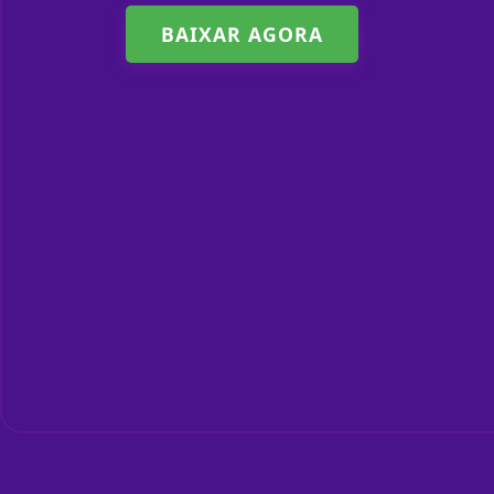
BAIXAR AGORA