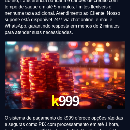
Boleto, transferência bancária e cartões de crédito com
tempo de saque em até 5 minutos, limites flexíveis e
nenhuma taxa adicional. Atendimento ao Cliente: Nosso
suporte está disponível 24/7 via chat online, e-mail e
WhatsApp, garantindo resposta em menos de 2 minutos
para atender suas necessidades.
O sistema de pagamento do k999 oferece opções rápidas
e seguras como PIX com processamento em até 1 hora,