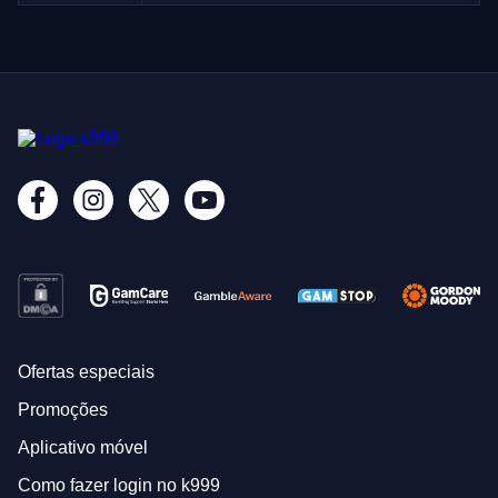
Ofertas especiais
Promoções
Aplicativo móvel
Como fazer login no k999