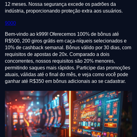
12 meses. Nossa segurança excede os padrões da
indústria, proporcionando proteção extra aos usuários.
9000
Bem-vindo ao k999! Oferecemos 100% de bônus até
R$500, 200 giros grátis em caça-níqueis selecionados e
10% de cashback semanal. Bônus válido por 30 dias, com
requisitos de apostas de 20x. Comparado a dois
concorrentes, nossos requisitos são 20% menores,
permitindo saques mais rápidos. Participe das promoções
atuais, válidas até o final do mês, e veja como você pode
ganhar até R$350 em bônus adicionais ao se cadastrar.