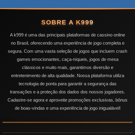
SOBRE A
K999
A k999 é uma das principais plataformas de cassino online
no Brasil, oferecendo uma experiência de jogo completa e
segura. Com uma vasta seleção de jogos que incluem crash
games emocionantes, caça-níqueis, jogos de mesa
clássicos e muito mais, garantimos diversão e
entretenimento de alta qualidade. Nossa plataforma utiliza
tecnologia de ponta para garantir a segurança das
transações e a proteção dos dados dos nossos jogadores.
Cadastre-se agora e aproveite promoções exclusivas, bônus
de boas-vindas e uma experiência de jogo inigualável!